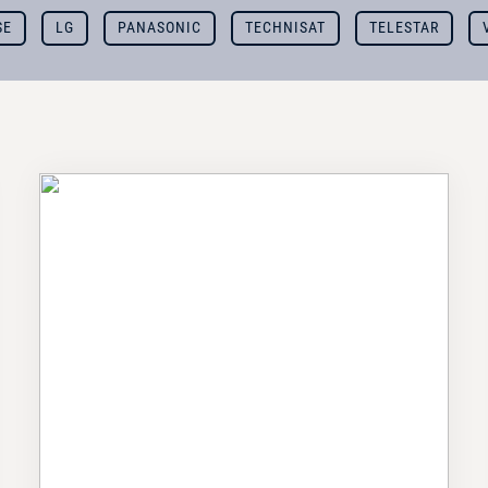
SE
LG
PANASONIC
TECHNISAT
TELESTAR