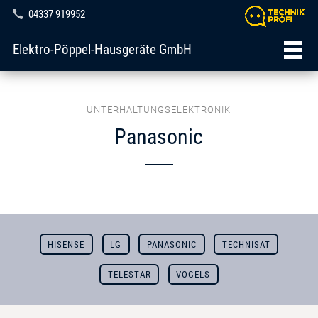
04337 919952
Elektro-Pöppel-Hausgeräte GmbH
UNTERHALTUNGSELEKTRONIK
Panasonic
HISENSE
LG
PANASONIC
TECHNISAT
TELESTAR
VOGELS