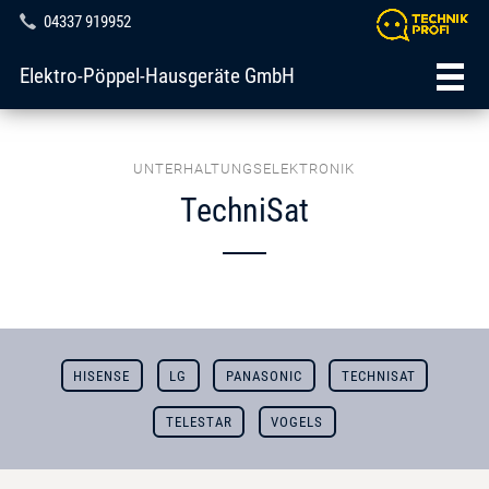
04337 919952
Elektro-Pöppel-Hausgeräte GmbH
UNTERHALTUNGSELEKTRONIK
TechniSat
HISENSE
LG
PANASONIC
TECHNISAT
TELESTAR
VOGELS