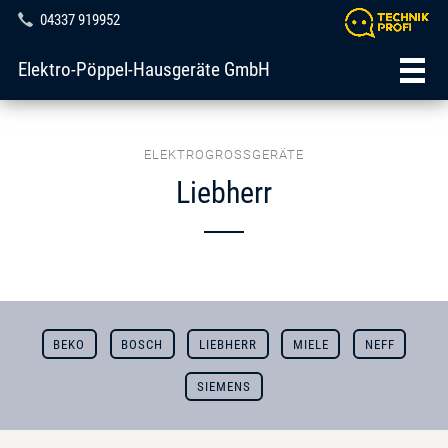
04337 919952
Elektro-Pöppel-Hausgeräte GmbH
ELEKTROGROSSGERÄTE
Liebherr
BEKO
BOSCH
LIEBHERR
MIELE
NEFF
SIEMENS