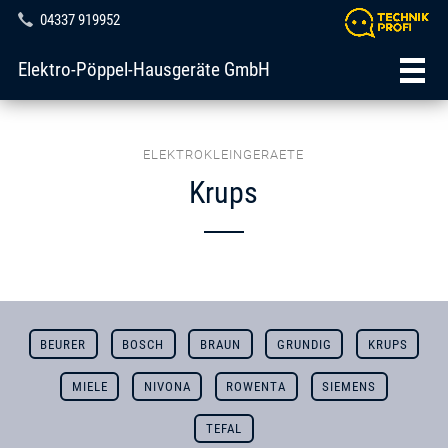
04337 919952
Elektro-Pöppel-Hausgeräte GmbH
ELEKTROKLEINGERAETE
Krups
BEURER
BOSCH
BRAUN
GRUNDIG
KRUPS
MIELE
NIVONA
ROWENTA
SIEMENS
TEFAL